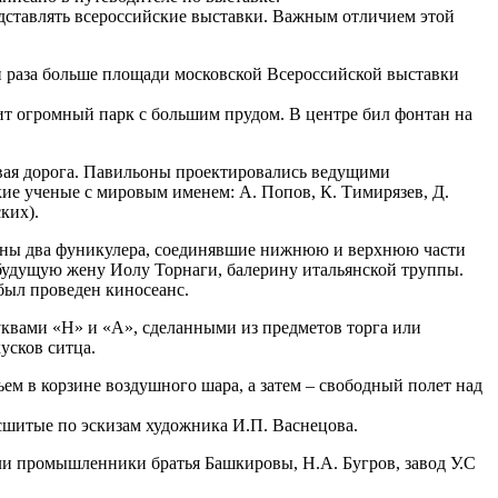
дставлять всероссийские выставки. Важным отличием этой
и раза больше площади московской Всероссийской выставки
т огромный парк с большим прудом. В центре бил фонтан на
цевая дорога. Павильоны проектировались ведущими
ие ученые с мировым именем: А. Попов, К. Тимирязев, Д.
ских).
жены два фуникулера, соединявшие нижнюю и верхнюю части
ю будущую жену Иолу Торнаги, балерину итальянской труппы.
был проведен киносеанс.
буквами «Н» и «А», сделанными из предметов торга или
кусков ситца.
ем в корзине воздушного шара, а затем – свободный полет над
сшитые по эскизам художника И.П. Васнецова.
и промышленники братья Башкировы, Н.А. Бугров, завод У.С