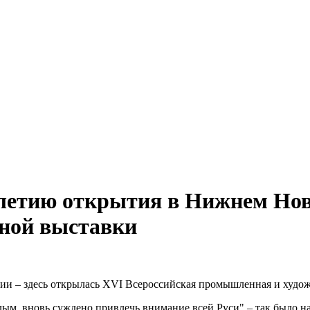
5-летию открытия в Нижнем Но
ной выставки
сии – здесь открылась XVI Всероссийская промышленная и худо
ым, вновь суждено привлечь внимание всей Руси" – так было н