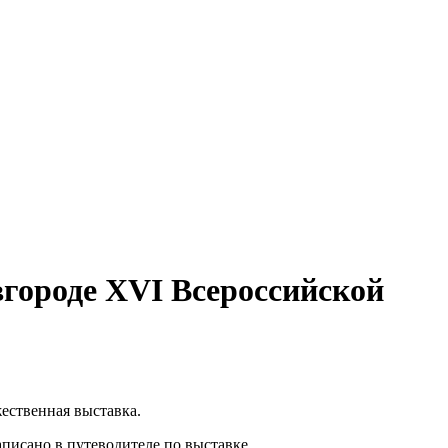
вгороде XVI Всероссийской
жественная выставка.
аписано в путеводителе по выставке.