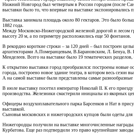
Нижний Новгород был четвертым в России городом (после Сан
выставки было то, что впервые на выставке экспонировались 
Выставка занимала площадь около 80 гектаров. Это было боль
1882 года.
Между Московско-Нижегородской железной дорогой и лесом гр
высоту 20 м, а по периметру расположились еще 50 фонтанов.
В рекордно короткие строки – за 120 дней – был построен цел
архитекторами А.Померанцевым, В.Барановским, Л. Бенуа, В.
Менделеев. Всего на выставке было 19 тематических разделов,
К открытию выставки город преобразился: построены новые о
города, построено новое здание театра, в котором весь сезо
А на самой выставке были представлены самые разнообразные 
В июле выставку посетил император Николай II. К его приезду
производства. Железники смастерили инициалы из якорных цеп
Офицеры воздухоплавательного парка Барсенков и Нат в прису
выставкой.
Сыновья московских и нижегородских купцов были одеты для 
Нижегородцы получили на выставке многочисленные награды. 
Курбатова. Еще раз подтвердили это право крупнейшие завод