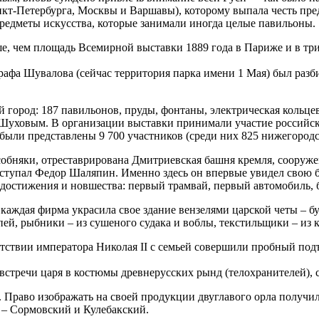
кт-Петербурга, Москвы и Варшавы), которому выпала честь пре
предметы искусства, которые занимали иногда целые павильоны.
ше, чем площадь Всемирной выставки 1889 года в Париже и в тр
афа Шувалова (сейчас территория парка имени 1 Мая) был разби
ый город: 187 павильонов, пруды, фонтаны, электрическая коль
 Шуховым. В организации выставки принимали участие российск
 были представлены 9 700 участников (среди них 825 нижегород
собняки, отреставрирована Дмитриевская башня кремля, соору
н выступал Федор Шаляпин. Именно здесь он впервые увидел сво
достижения и новшества: первый трамвай, первый автомобиль, 
 каждая фирма украсила свое здание вензелями царской четы – 
ей, рыбники – из сушеного судака и воблы, текстильщики – из 
тствии императора Николая II с семьей совершили пробный подъ
встречи царя в костюмы древнерусских рынд (телохранителей), 
Право изображать на своей продукции двуглавого орла получил
ы – Сормовский и Кулебакский.