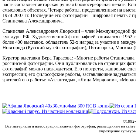
часть составляет авторская ручная бромосеребряная печать. Е
смысловых объектах. Четыре работы, представленные на выст
1974-2007 гг. Последние его фотографии – цифровая печать с
Станислава Александровича.
Станислав Александрович Яворский – член Международной фот
культуры РФ. Художественной фотографией занимался с 1952 г
более 400 выставок, обладатель 52-х наград за участие в меж
Новгорода (Русский музей фотографии), Пятигорска, Москвы (
Куратор выставки Вера Тарасова: «Многие работы Станислава 
российской фотографии. Они публиковались на страницах фотоа
фотографий можно наслаждаться. Его портреты, жанровые сценк
экспрессии; его философские работы, заставляющие задуматься
зрителей его работы: «Атлантиды», «Лица Мордовии», «Мордо
©
1992
Все материалы и иллюстрации, включая фотографии, размещенные на сайте f
учреждение культуры