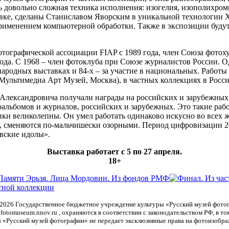
сть довольно сложная техника исполнения: изогелия, изополихр
авке, сделаны Станиславом Яворским в уникальной технологии 
 применением компьютерной обработки. Также в экспозиции буд
ографической ассоциации FIAP с 1989 года, член Союза фотоху
ода. С 1968 – член фотоклуба при Союзе журналистов России. О
дународных выставках и 84-х – за участие в национальных. Рабо
Мультимедиа Арт Музей, Москва), в частных коллекциях в Росси
Александровича получали награды на российских и зарубежных в
льбомов и журналов, российских и зарубежных. Это такие работ
и великолепны. Он умел работать одинаково искусно во всех жа
, сменяются по-мальчишески озорными. Период цифровизации 2000
вские идолы».
Выставка работает с 5 по 27 апреля.
18+
-2026
Государственное бюджетное учреждение культуры «Русский музей фото
otomuseum.nnov.ru , охраняются в соответствии с законодательством РФ, в т
 «Русский музей фотографии» не передает эксклюзивные права на фотоизобра