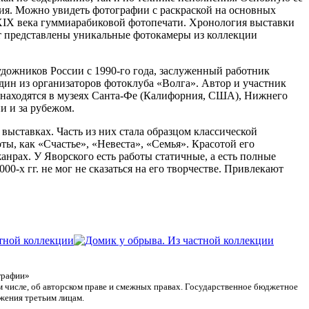
омия. Можно увидеть фотографии с раскраской на основных
XIX века гуммиарабиковой фотопечати. Хронология выставки
ут представлены уникальные фотокамеры из коллекции
дожников России с 1990-го года, заслуженный работник
дин из организаторов фотоклуба «Волга». Автор и участник
ты находятся в музеях Санта-Фе (Калифорния, США), Нижнего
и и за рубежом.
ыставках. Часть из них стала образцом классической
ы, как «Счастье», «Невеста», «Семья». Красотой его
нрах. У Яворского есть работы статичные, а есть полные
-х гг. не мог не сказаться на его творчестве. Привлекают
графии»
ом числе, об авторском праве и смежных правах. Государственное бюджетное
жения третьим лицам.